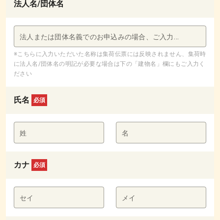
法人名/団体名
法人または団体名義でのお申込みの場合、ご入力ください
※こちらに入力いただいた名称は集荷伝票には反映されません、集荷時
に法人名/団体名の明記が必要な場合は下の「建物名」欄にもご入力く
ださい
氏名
必須
姓
名
カナ
必須
セイ
メイ