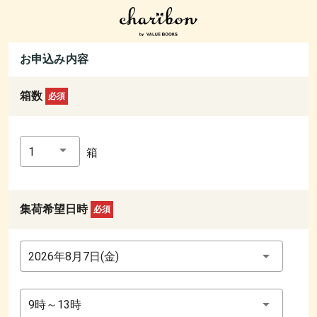
お申込み内容
箱数
必須
1
箱
集荷希望日時
必須
2026年8月7日(金)
9時～13時