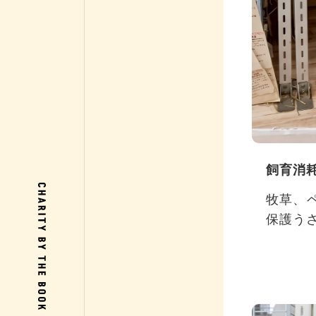
飼育消
牧草、
保護う