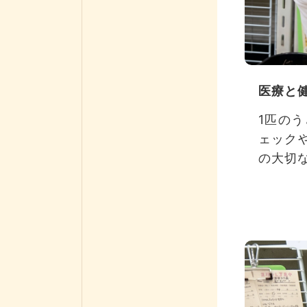
医療と
1匹の
ェック
の大切