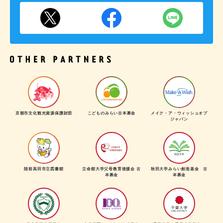
京都市文化観光資源保護財団
こどものみらい古本募金
メイク・ア・ウィッシュオブ
ジャパン
陸前高田市立図書館
立命館大学父母教育後援会 古
秋田大学みらい創造基金 古
本募金
本募金