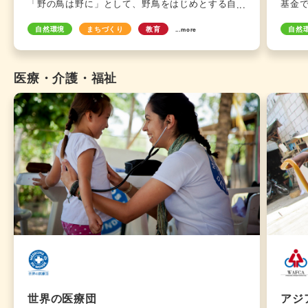
「野の鳥は野に」として、野鳥をはじめとする自然
基金
をそのままの姿で守るという自然観を日本に広く浸
スホ
自然環境
まちづくり
教育
自然
透させました。絶滅のおそれがある野鳥を守るた
当基
...more
め、その生息地を買い取りや協定によって「野鳥保
をも
護区」として設置。民間団体としては国内最大級と
育成
なる4,000ha以上の森林や湿原を恒久的に保全し
医療・介護・福祉
ています。野鳥をシンボルとして、日本の豊かな自
然環境と生物多様性を守るさまざまな活動に取り組
んでいます。
世界の医療団
アジ