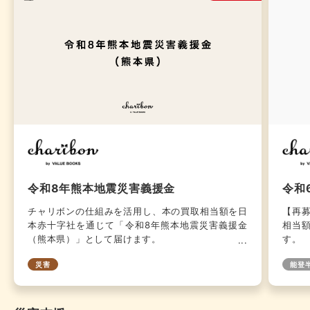
令和8年熊本地震災害義援金
令和
チャリボンの仕組みを活用し、本の買取相当額を日
【再
本赤十字社を通じて「令和8年熊本地震災害義援金
相当
（熊本県）」として届けます。
す。
災害
能登