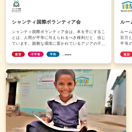
シャンティ国際ボランティア会
ルー
シャンティ国際ボランティア会は、本を手にするこ
ルー
とは、人間が平等に与えられるべき権利だと、信じ
百万
ています。困難な環境に置かれているアジアの子ど
平等
もたちが、文字を覚え、知識を広げ、人の喜びや悲
す。”
教育
不平等
平和
貧困
しみを理解し、自然や文化を愛する心を培ってほし
と、
...more
いと願いながら絵本の出版、図書室の建設や運営、
書習
移動図書館活動、図書館員の育成事業を行っていま
了す
す。「本を知らない子どもたち」が「本の力」に出
織、政
会う機会を、その力を知るみなさんと一緒に協力し
年か
ながら提供していく活動を、私たちはさらに広めて
ミュ
いきたいと思っています。
202
提供