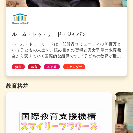
ルーム・トゥ・リード・ジャパン
ルーム・トゥ・リードは、低所得コミュニティの何百万と
いう子どもの人生を、読み書きの習得と男女平等の教育機
会から変えていく国際的な組織です。”子どもの教育が世界
を変える”という信念のもと、すべての子どもが初等教育の
貧困
教育
不平等
ジェンダー
間に読み書きと読書習慣を身につけること、女子学生が中
等教育を修了することを、現地コミュニティ、パートナー
組織、政府機関と協働でサポートしています。2000年から
教育格差
現在までにアジア・アフリカ地域の低所得コミュニティ
2300万人以上の子どもを支援し、2025年までに4000万人
の子どもに教育の機会を提供することを目標としていま
す。