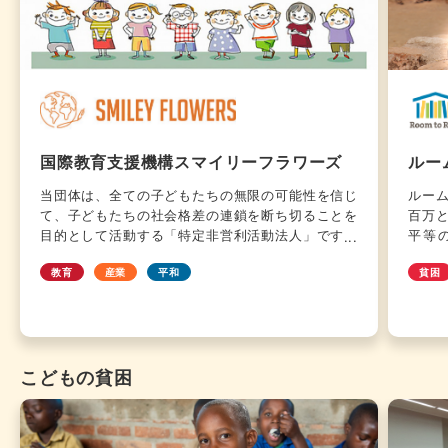
国際教育支援機構スマイリーフラワーズ
ルー
当団体は、全ての子どもたちの無限の可能性を信じ
ルー
て、子どもたちの社会格差の連鎖を断ち切ることを
百万
目的として活動する「特定非営利活動法人」です。
平等
様々な問題を抱えながら、社会の現実と立ち向かう
す。”
教育
産業
平和
貧困
養護施設児童及び退所児童への支援を通して、一人
と、
でも多くの子どもたちが自らの素晴らしい人生を切
書習
り拓き、成功することを願って活動しています。あ
了す
なたがもし僅かでも「自分にも何かできるかも？」
織、政
と思われたなら、どうぞ当団体までお問い合わせ下
年か
こどもの貧困
さい。あなたの力で変わる未来があります。
ミュ
202
提供