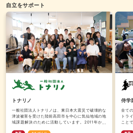
自立をサポート
まだに十分な食料を得られない状況で生活していま
都道
す。食料支援および関連支援は、飢餓の連鎖を断ち
す。
切る闘いの中核を担っています。
のサ
集ま
トナリノ
侍学
一般社団法人トナリノは、東日本大震災で破壊的な
全て
津波被害を受けた陸前高田市を中心に気仙地域の地
トラ
域課題解決のために活動しています。2011年から
こと
同地域出身者を中心に「一般社団法人SAVE
るた
教育
まちづくり
教育