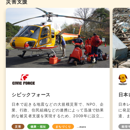
災害支援
シビックフォース
日本
日本で起きる地震などの大規模災害で、NPO、企
日本
業、行政、住民組織などの連携によって迅速で効果
に発
的な被災者支援を実現するため、2009年に設立さ
遣、
れました。災害支援にかかわるさまざまな組織が日
って
災害
健康・福祉
まちづくり
能登
ごろから連携を密にし、支援の想定プランを確認し
ある
...more