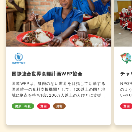
© Mayumi Rui
国際連合世界食糧計画WFP協会
チャ
国連WFPは、飢餓のない世界を目指して活動する
NP
国連唯一の食料支援機関として、120以上の国と地
のよ
域に拠点を持ち1億5200万人以上の人びとに支援を
いや
行い、飢餓とたたかっています。紛争や自然災害な
な活
健康・福祉
貧困
災害
貧困
どの緊急時に食料支援を届けるとともに、途上国の
にな
地域社会と協力して栄養状態の改善と強い社会づく
トと
りに取り組んでいます。国際社会が2030年までに
ャリ
飢餓を終わらせ、食料安全保障を実現し、栄養状態
「特別
を改善すると約束しながら、世界の11人に1人がい
京で活