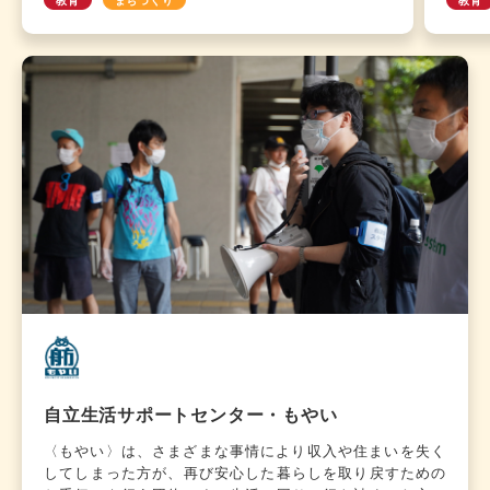
TAKATA」として震災からの復興と発展に寄与する
「生
為に活動を続けてきました。その後、事業や対象地
「金
域を拡大し、法人の目的を「復興」から「地域課題
ッシ
を解決するしくみをつくる」に進めるために2020
にま
年6月1日に法人名を『一般社団法人 トナリノ』
クし
に変更し活動を加速化させています。
あり
を、
を投
てい
自立生活サポートセンター・もやい
〈もやい〉は、さまざまな事情により収入や住まいを失く
してしまった方が、再び安心した暮らしを取り戻すための