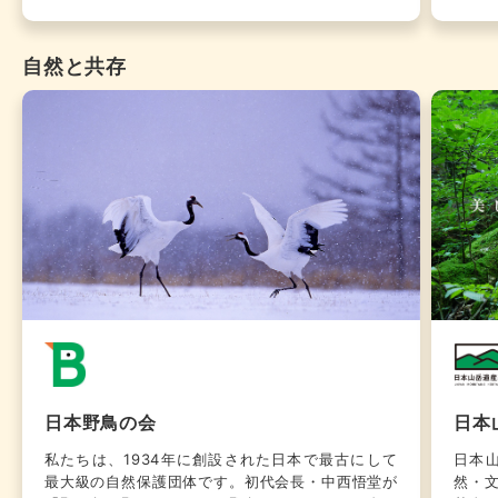
あっておけば、いざというときにスムーズな対応が
いま
でき、より多くの被災者のニーズに応えることがで
や自
きます。シビックフォースはそのための調整機関で
いま
自然と共存
あり、東日本大震災や熊本地震、北海道地震、九州
育成
や西日本の豪雨など度重なる災害時に、被災地とあ
は被
らゆる支援とを結ぶプラットフォーム（土台）の役
実施
割を果たしてきました。
るこ
く殺
日本野鳥の会
日本
私たちは、1934年に創設された日本で最古にして
日本
最大級の自然保護団体です。初代会長・中西悟堂が
然・