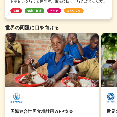
お手伝いを行う団体です。生活に困り、行き詰まった方々
が再出発を果たせるように交通費や食事代などの支援をお
貧困
健康・福祉
不平等
まちづくり
願いいたします。私たち〈もやい〉は、2001年の設立以
来、ホームレス状態にある方がアパートに入る際の連帯保
証人をのべ約2,400世帯に対しお引き受けし、年間約
世界の問題に目を向ける
4,000件におよぶ相談（対面・電話を含む）や年間約200
件の福祉事務所への付き添いサポート、アパート入居後の
孤立を防ぐためのカフェやコーヒー焙煎、畑作業などのさ
まざまな居場所づくりを行うほか、国や地方自治体などの
公的機関に対し、現場から見えてきたことをもとに政策提
言も行っています。
© Mayumi Rui
国際連合世界食糧計画WFP協会
世界