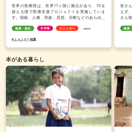
世界の医療団は、世界17ヶ国に拠点があり、70を
皆さ
超える国で医療支援プロジェクトを実施していま
えず
す。国籍、人種、民族、思想、宗教などのあらゆる
さん
壁を越えて、世界各地で「医療」から疎外された
就職
健康・福祉
不平等
ジェンダー
健康
人々の支援を行っています。特に難民、移民、ホー
加の
...more
ムレス状態にある人、受刑者、薬物使用者など、最
す。W
#ミャンマー地震
も支援の届きにくい人々に寄り添い、適切な医療を
アジ
届けると同時に、人々が健康とともに人間の尊厳と
を取
自由を取り戻せるよう支援しています。 アジアの
人で
本がある暮らし
拠点である「世界の医療団 日本」は,バングラデシ
クル
ュでのロヒンギャ難民支援プロジェクト、ラオスの
山岳地帯での地域医療強化プロジェクト、日本での
ホームレス状態にある人々への医療支援プロジェク
トなどを実施。また、パレスチナ・ガザやウクライ
ナ、トルコ・シリア地震被災地への支援も行ってい
ます。