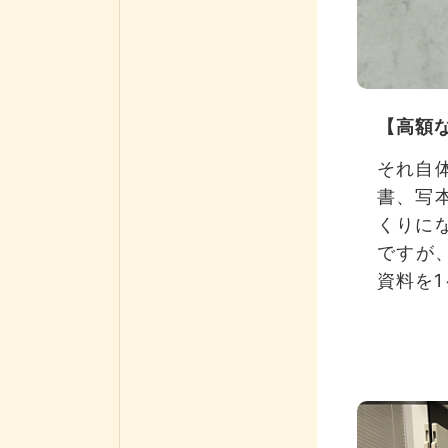
【高額
それ自
書、写
くりに
ですが
資料を