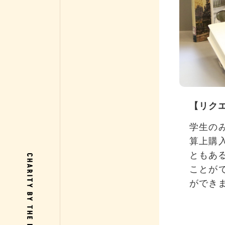
【リク
学生の
算上購
ともある
ことが
ができ