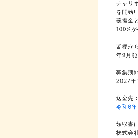
チャリ
を開始
義援金
100
皆様か
年9月
募集期
2027
送金先
令和6年
領収書
株式会