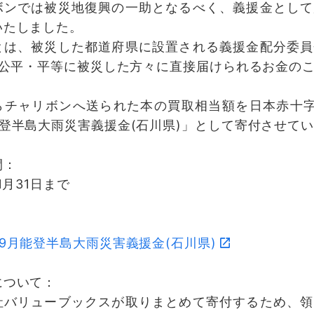
ボンでは被災地復興の一助となるべく、義援金として
いたしました。
とは、被災した都道府県に設置される義援金配分委員
%が公平・平等に被災した方々に直接届けられるお金の
らチャリボンへ送られた本の買取相当額を日本赤十字
能登半島大雨災害義援金(石川県)」として寄付させて
間：
年1月31日まで
：
9月能登半島大雨災害義援金(石川県)
について：
社バリューブックスが取りまとめて寄付するため、領