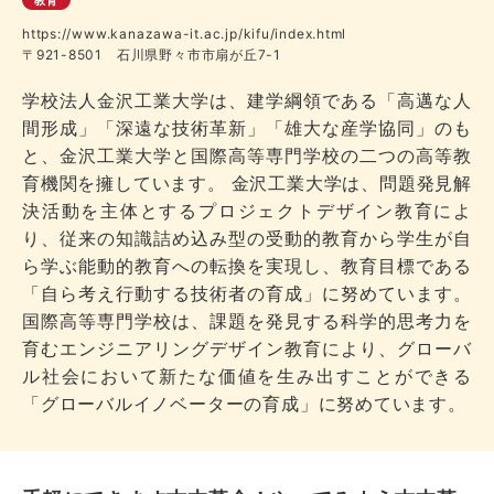
https://www.kanazawa-it.ac.jp/kifu/index.html
〒921-8501 石川県野々市市扇が丘7-1
学校法人金沢工業大学は、建学綱領である「高邁な人
間形成」「深遠な技術革新」「雄大な産学協同」のも
と、金沢工業大学と国際高等専門学校の二つの高等教
育機関を擁しています。 金沢工業大学は、問題発見解
決活動を主体とするプロジェクトデザイン教育によ
り、従来の知識詰め込み型の受動的教育から学生が自
ら学ぶ能動的教育への転換を実現し、教育目標である
「自ら考え行動する技術者の育成」に努めています。
国際高等専門学校は、課題を発見する科学的思考力を
育むエンジニアリングデザイン教育により、グローバ
ル社会において新たな価値を生み出すことができる
「グローバルイノベーターの育成」に努めています。