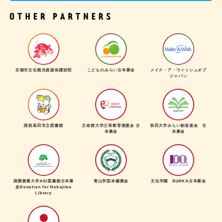
京都市文化観光資源保護財団
こどものみらい古本募金
メイク・ア・ウィッシュオブ
ジャパン
陸前高田市立図書館
立命館大学父母教育後援会 古
秋田大学みらい創造基金 古
本募金
本募金
国際教養大学AIU図書館古本募
青山学院本棚募金
文化学園 BUNKA古本募金
金Donation for Nakajima
Library