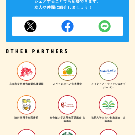
シェアすることでも応援できます。
友人や仲間に紹介しましょう！
京都市文化観光資源保護財団
こどものみらい古本募金
メイク・ア・ウィッシュオブ
ジャパン
陸前高田市立図書館
立命館大学父母教育後援会 古
秋田大学みらい創造基金 古
本募金
本募金