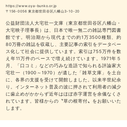
https://www.oya-bunko.or.jp
〒156-0056 東京都世田谷区八幡山3-10-20
公益財団法人大宅壮一文庫（東京都世田谷区八幡山・
大宅映子理事長）は、日本で唯一無二の雑誌専門図書
館です。明治期から現代までの約1万3500種類、約
80万冊の雑誌を収蔵し、主要記事の索引をデータベー
ス化して社会に提供しています。索引は755万件を数
え年11万件のペースで増え続けています。1971年５
月、「口コミ」などの巧みな造語で知られる評論家大
宅壮一（1900～1970）が遺した「雑草文庫」を土台
に、各界の支援を受けて開館しました。以来半世紀余
り。インターネット普及の波に押されて利用者の減少
に歯止めがかからず近年はほぼ赤字運営を余儀なくさ
れています。皆様からの〝草の根寄付〟をお願いいた
します。