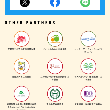
京都市文化観光資源保護財団
こどものみらい古本募金
メイク・ア・ウィッシュオブ
ジャパン
陸前高田市立図書館
立命館大学父母教育後援会 古
秋田大学みらい創造基金 古
本募金
本募金
国際教養大学AIU図書館古本募
青山学院本棚募金
文化学園 BUNKA古本募金
金Donation for Nakajima