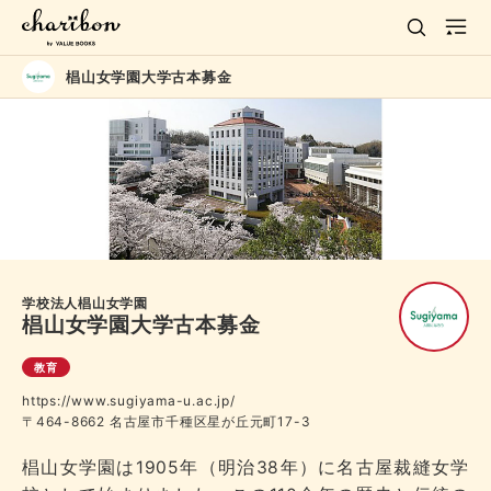
椙山女学園大学古本募金
学校法人椙山女学園
椙山女学園大学古本募金
教育
https://www.sugiyama-u.ac.jp/
〒464-8662 名古屋市千種区星が丘元町17-3
椙山女学園は1905年（明治38年）に名古屋裁縫女学