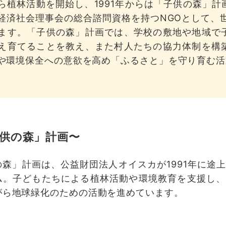
ら植林活動を開始し、1991年からは「子供の森」
経済社会理事会の総合諮問資格を持つNGOとして、
ます。「子供の森」計画では、学校の敷地や地域で
え育てることを教え、また村人たちの協力体制を構
や環境保全への意欲を高め「ふるさと」を守り育む活
供の森」計画〜
の森」計画は、公益財団法人オイスカが1991年に途
ム。子どもたちによる植林活動や環境教育を支援し、
がら地球緑化のための活動を進めています。