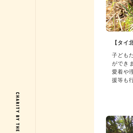
【タイ
子ども
ができ
愛着や
援等も