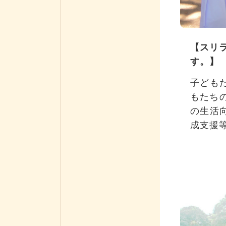
【スリ
す。】
子ども
もたち
の生活
成支援