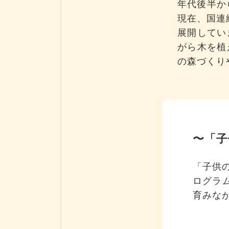
年代後半か
現在、国連
展開してい
がら木を植
の森づくり
〜「子
「子供
ログラ
育みな