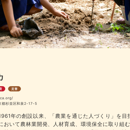
カ
育
災害
ca.org/
東京都杉並区和泉2-17-5
1961年の創設以来、「農業を通じた人づくり」を
において農林業開発、人材育成、環境保全に取り組む国