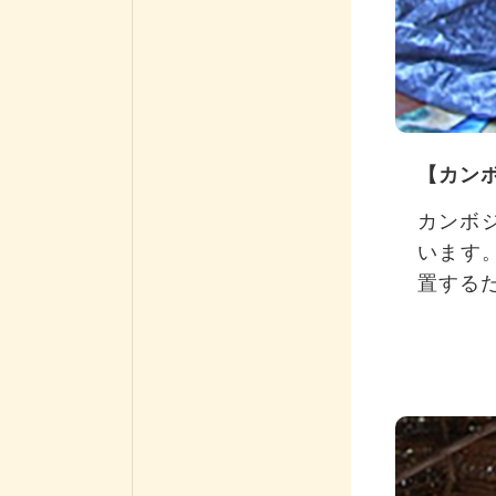
【カン
カンボ
います
置する