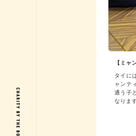
【ミャ
タイに
ャンテ
通う子
なりま