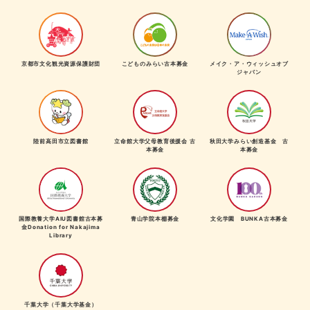
京都市文化観光資源保護財団
こどものみらい古本募金
メイク・ア・ウィッシュオブ
ジャパン
陸前高田市立図書館
立命館大学父母教育後援会 古
秋田大学みらい創造基金 古
本募金
本募金
国際教養大学AIU図書館古本募
青山学院本棚募金
文化学園 BUNKA古本募金
金Donation for Nakajima
Library
千葉大学（千葉大学基金）