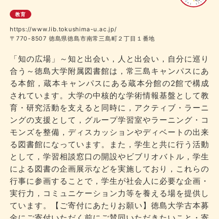
教育
https://www.lib.tokushima-u.ac.jp/
〒770-8507 徳島県徳島市南常三島町２丁目１番地
「知の広場」～知と出会い，人と出会い，自分に巡り
合う～徳島大学附属図書館は，常三島キャンパスにあ
る本館，蔵本キャンパスにある蔵本分館の2館で構成
されています。大学の中核的な学術情報基盤として教
育・研究活動を支えると同時に，アクティブ・ラーニ
ングの支援として，グループ学習室やラーニング・コ
モンズを整備，ディスカッションやディベートの出来
る図書館になっています。また，学生と共に行う活動
として，学習相談窓口の開設やビブリオバトル，学生
による図書の企画展示などを実施しており，これらの
行事に参画することで，学生が社会人に必要な企画・
実行力，コミュニケーション力等を養える場を提供し
ています。【ご寄付にあたりお願い】徳島大学古本募
金にご寄付いただく前にご賛同いただきたいこと・寄