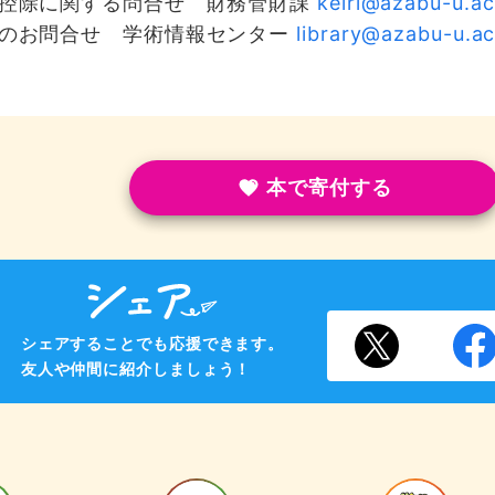
金控除に関する問合せ 財務管財課
keiri@azabu-u.ac
他のお問合せ 学術情報センター
library@azabu-u.ac
本で寄付する
シェアすることでも応援できます。
友人や仲間に紹介しましょう！