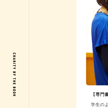
【専門
学生の