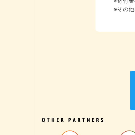
※寄付
※その