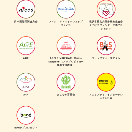
日本国際民間協力会
メイク・ア・ウィッシュオブ
横浜市男女共同参画推進協会
ジャパン
よこはまジェンダー平等プロ
ジェクト
ACE
APPLE VINEGAR -Music
ブリッジフォースマイル
Support-（アップルビネガー
音楽支援機構）
AYA
あしなが育英会
アムネスティ・インターナシ
ョナル日本
BONDプロジェクト