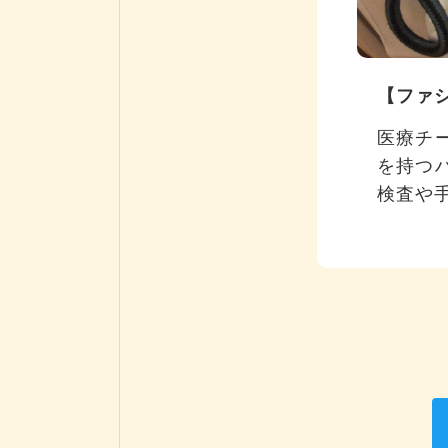
【ファ
医療チ
を持つ
検査や