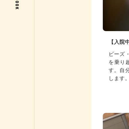
【入院
ビーズ
を乗り
す。自
します