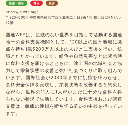
健康・福祉
貧困
災害
https://ja.wfp.org/
〒220-0004 神奈川県横浜市西区北幸二丁目8番4号 横浜西口KNビル
17階
国連WFPは、飢餓のない世界を目指して活動する国連
唯一の食料支援機関として、120以上の国と地域に拠
点を持ち1億5200万人以上の人びとに支援を行い、飢
餓とたたかっています。紛争や自然災害などの緊急時
に食料支援を届けるとともに、途上国の地域社会と協
力して栄養状態の改善と強い社会づくりに取り組んで
います。国際社会が2030年までに飢餓を終わらせ、
食料安全保障を実現し、栄養状態を改善すると約束し
ながら、世界の11人に1人がいまだに十分な食料を得
られない状況で生活しています。食料支援および関連
支援は、飢餓の連鎖を断ち切る闘いの中核を担ってい
ます。