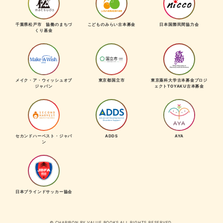
千葉県松戸市 協働のまちづ
こどものみらい古本募金
日本国際民間協力会
くり基金
メイク・ア・ウィッシュオブ
東京都国立市
東京薬科大学古本募金プロジ
ジャパン
ェクトTOYAKU古本募金
セカンドハーベスト・ジャパ
ADDS
AYA
ン
日本ブラインドサッカー協会
© CHARIBON BY VALUE BOOKS ALL RIGHTS RESERVED.